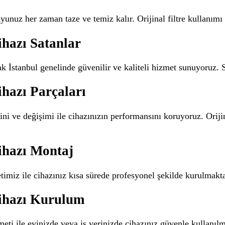
yunuz her zaman taze ve temiz kalır. Orijinal filtre kullanım
ihazı Satanlar
k İstanbul genelinde güvenilir ve kaliteli hizmet sunuyoruz. S
hazı Parçaları
ni ve değişimi ile cihazınızın performansını koruyoruz. Oriji
ihazı Montaj
imiz ile cihazınız kısa sürede profesyonel şekilde kurulmak
Cihazı Kurulum
eti ile evinizde veya iş yerinizde cihazınız güvenle kullanılm