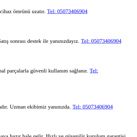
ı cihaz ömrünü uzatır.
Tel: 05073406904
atış sonrası destek ile yanınızdayız.
Tel: 05073406904
nal parçalarla güvenli kullanım sağlanır.
Tel:
tadır. Uzman ekibimiz yanınızda.
Tel: 05073406904
aya hazır hale gelir. Hızlı ve güvenilir kurulum garantisi.