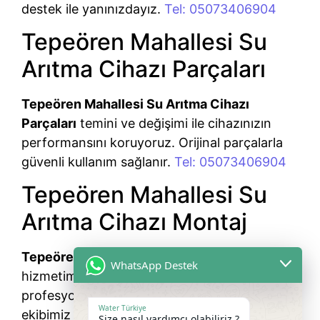
destek ile yanınızdayız.
Tel: 05073406904
Tepeören Mahallesi Su
Arıtma Cihazı Parçaları
Tepeören Mahallesi Su Arıtma Cihazı
Parçaları
temini ve değişimi ile cihazınızın
performansını koruyoruz. Orijinal parçalarla
güvenli kullanım sağlanır.
Tel: 05073406904
Tepeören Mahallesi Su
Arıtma Cihazı Montaj
Tepeören Mahallesi Su Arıtma Cihazı Montaj
WhatsApp Destek
hizmetimiz ile cihazınız kısa sürede
profesyonel şekilde kurulmaktadır. Uzman
Water Türkiye
ekibimiz yanınızda.
Tel: 05073406904
Size nasıl yardımcı olabiliriz ?