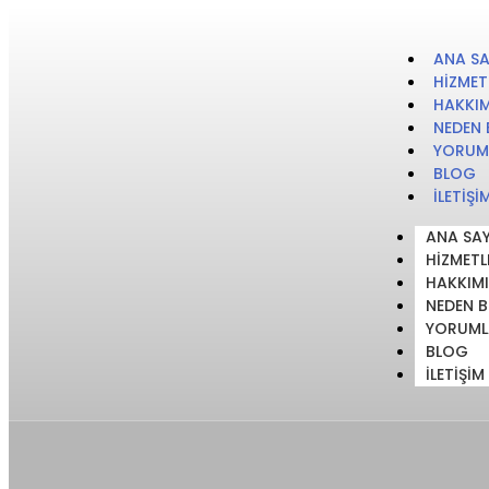
ANA S
HIZMET
HAKKI
NEDEN 
YORUM
BLOG
İLETIŞI
ANA SA
HIZMETL
HAKKIM
NEDEN B
YORUML
BLOG
İLETIŞIM