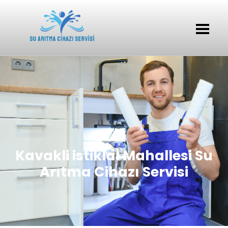
Kavakli istiklal Mahallesi Su
Arıtma Cihazı Servisi