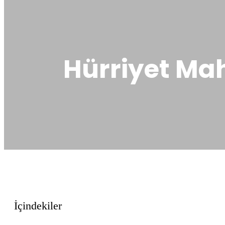
Hürriyet Mah
İçindekiler