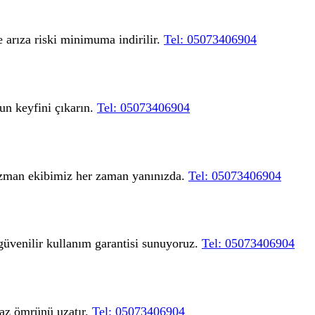
e arıza riski minimuma indirilir.
Tel: 05073406904
yun keyfini çıkarın.
Tel: 05073406904
 Uzman ekibimiz her zaman yanınızda.
Tel: 05073406904
 güvenilir kullanım garantisi sunuyoruz.
Tel: 05073406904
ihaz ömrünü uzatır.
Tel: 05073406904