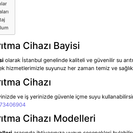
lar
ları
taj
ulum
ıtma Cihazı Bayisi
si
olarak İstanbul genelinde kaliteli ve güvenilir su arı
ek hizmetlerimizle suyunuz her zaman temiz ve sağlıkl
ıtma Cihazı
vinizde ve iş yerinizde güvenle içme suyu kullanabilirs
073406904
ıtma Cihazı Modelleri
lleri
arasında ihtiyacınıza uygun seçenekleri bulabilir