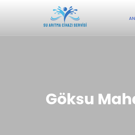
AN
Göksu Mahal