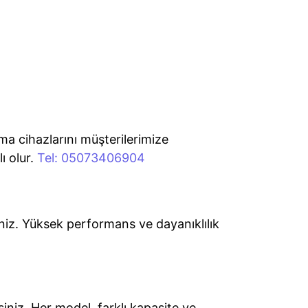
tma cihazlarını müşterilerimize
ı olur.
Tel: 05073406904
iniz. Yüksek performans ve dayanıklılık
siniz. Her model, farklı kapasite ve