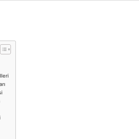
leri
arı
si
m
i