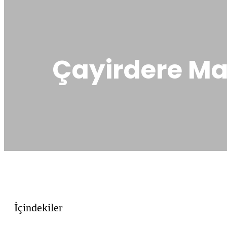
Çayirdere Mah
İçindekiler