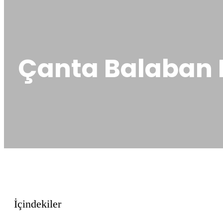
Çanta Balaban M
İçindekiler