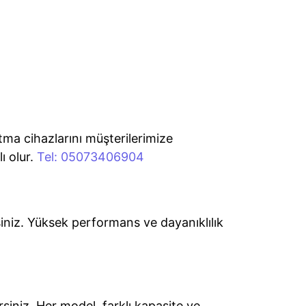
ıtma cihazlarını müşterilerimize
ı olur.
Tel: 05073406904
siniz. Yüksek performans ve dayanıklılık
siniz. Her model, farklı kapasite ve