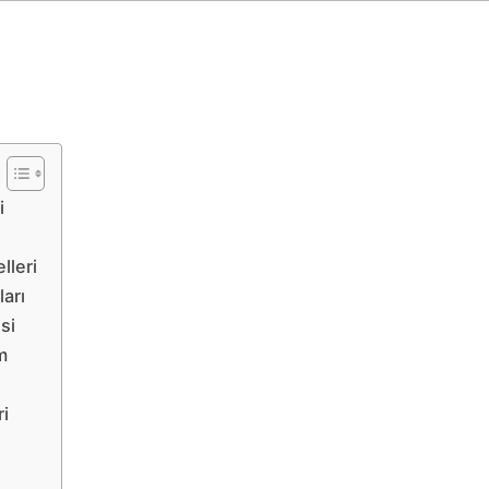
i
lleri
ları
si
m
ri