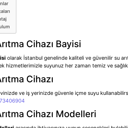
nlar
aları
taj
rulum
rıtma Cihazı Bayisi
isi
olarak İstanbul genelinde kaliteli ve güvenilir su ar
ek hizmetlerimizle suyunuz her zaman temiz ve sağlıkl
Arıtma Cihazı
evinizde ve iş yerinizde güvenle içme suyu kullanabilir
073406904
Arıtma Cihazı Modelleri
elleri
arasında ihtiyacınıza uygun seçenekleri bulabilir