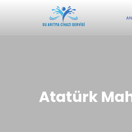
AN
Atatürk Maha