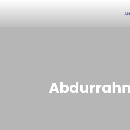
AN
Abdurrahm