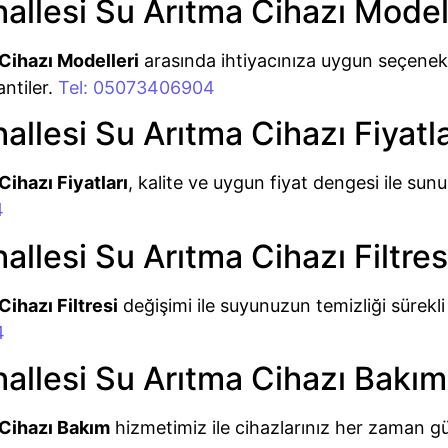
lesi Su Arıtma Cihazı Modell
Cihazı Modelleri
arasında ihtiyacınıza uygun seçenekler
antiler.
Tel: 05073406904
lesi Su Arıtma Cihazı Fiyatla
ihazı Fiyatları
, kalite ve uygun fiyat dengesi ile su
4
lesi Su Arıtma Cihazı Filtres
ihazı Filtresi
değişimi ile suyunuzun temizliği sürekli s
4
llesi Su Arıtma Cihazı Bakım
Cihazı Bakım
hizmetimiz ile cihazlarınız her zaman güve